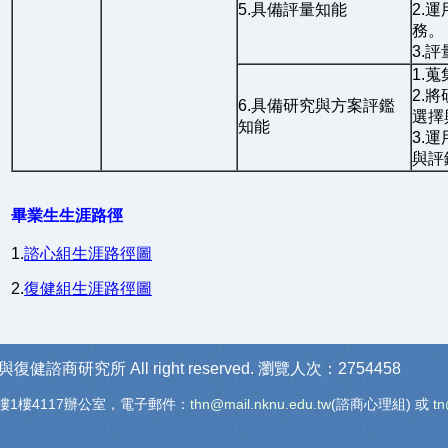
5.具備評量知能
2.
務。
3.
1.
2.
6.具備研究與方案評鑑
選擇
知能
3.
與評
畢業生生涯路徑
1.
諮心組生涯路徑圖
2.
復健組生涯路徑圖
與復健諮商研究所
All right reserved.
瀏覽人次：2754458
1樓4117辦公室，電子郵件：
thn@mail.nknu.edu.tw
(諮商心理組) 或
tn