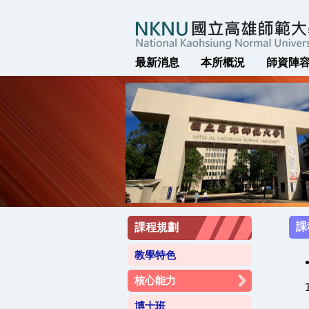
最新消息
本所概況
師資陣
課
課程規劃
教學特色
核心能力
博士班