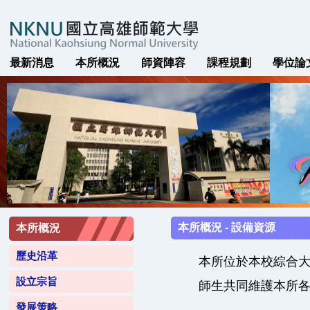
最新消息
本所概況
師資陣容
課程規劃
學位論
本所概況 - 設備資源
本所概況
歷史沿革
本所位於本校綜合大樓
設立宗旨
師生共同維護本所各
發展策略