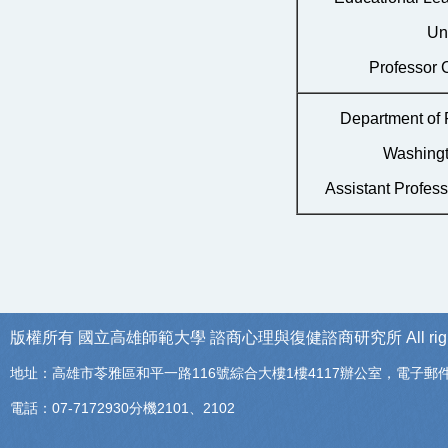
Un
Professor
Department of 
Washingt
Assistant Profes
版權所有 國立高雄師範大學
諮商心理與復健諮商研究所
All ri
地址：高雄市苓雅區和平一路116號綜合大樓1樓4117辦公室，電子郵
電話：07-7172930分機2101、2102